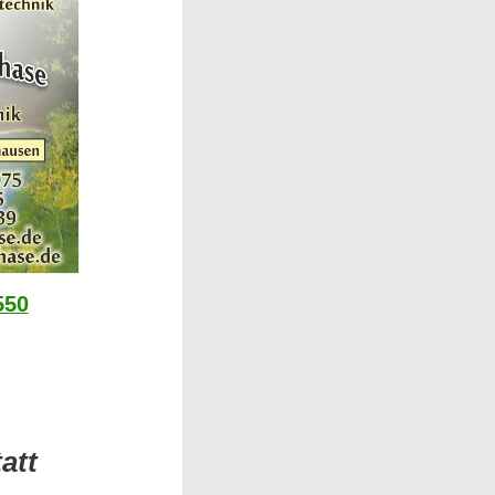
550
att