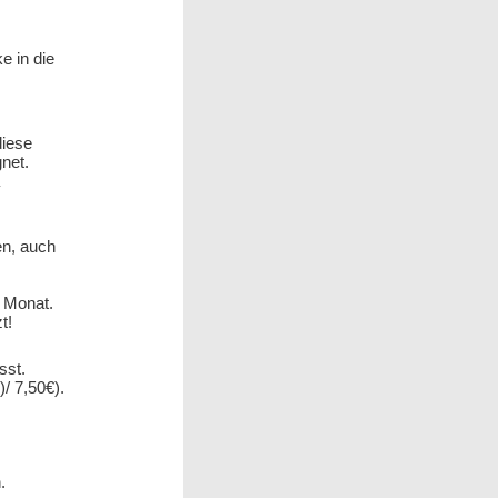
e in die
 diese
net.
en, auch
o Monat.
t!
sst.
)/ 7,50€).
.