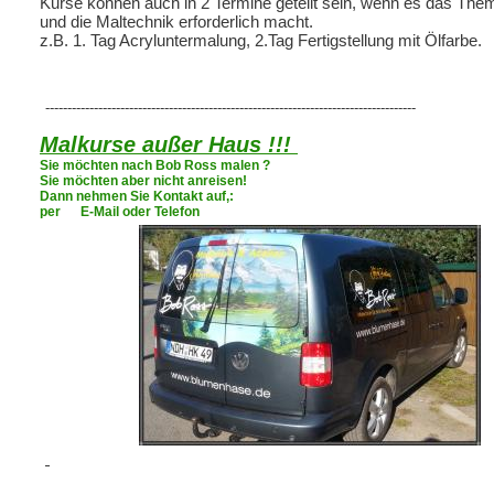
Kurse können auch in 2 Termine geteilt sein, wenn es das The
und die Maltechnik erforderlich macht.
z.B. 1. Tag Acryluntermalung, 2.Tag Fertigstellung mit Ölfarbe.
------------------------------------------------------------------------------------
Malkurse außer Haus !!!
Sie möchten nach Bob Ross malen ?
Sie möchten aber nicht anreisen!
Dann nehmen Sie Kontakt auf,:
per E-Mail oder Telefon