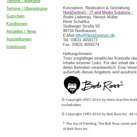
Termine / Malkurse
Konzeption, Realisation & Gestaltung:
Termine / Übungskurse
NordZentrum - IT and Media Solutions -
Gutschein
André Liebetrau, Henryk Müller,
René Schattka
Konditionen
Stolberger Straße 50
99734 Nordhausen
Aktuelles / News
E-Mail:
Info@NordZentrum.de
Ausstellungen
Tel: 03631 4659173
Fax: 03631 4659174
Impressum
Haftungshinweis:
Trotz sorgfältiger inhaltlicher Kontrolle ü
Inhalte externer Links. Für den Inhalt der
deren Betreiber verantwortlich. Eine Vera
außerhalb dieses Angebots wird ausdrück
© Copyright 2007-2014 by Hans-Joachim Kohlh
vorbehalten.
© Copyright 1985-2014 by Bob Ross Inc. All ri
® The Joy of Painting, The Bob Ross name and
of Bob Ross Inc.