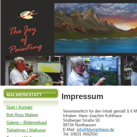
Impressum
MALWERKSTATT
Start / Kontakt
Verantwortlich für den Inhalt gemäß § 6 
Bob Ross Malerei
Inhaber: Hans-Joachim Kohlhase
Stolberger Straße 50
Galerie – Bilderverkauf
99734 Nordhausen
E-Mail:
info@blumenhase.de
Teilnehmer / Malkurse
Tel: 03631 4692550