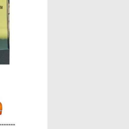
=======